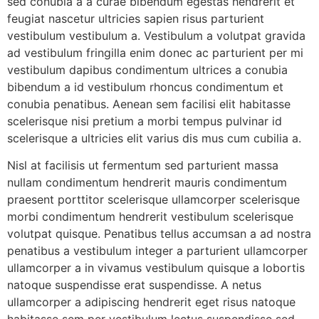
sed conubia a a curae bibendum egestas hendrerit et
feugiat nascetur ultricies sapien risus parturient
vestibulum vestibulum a. Vestibulum a volutpat gravida
ad vestibulum fringilla enim donec ac parturient per mi
vestibulum dapibus condimentum ultrices a conubia
bibendum a id vestibulum rhoncus condimentum et
conubia penatibus. Aenean sem facilisi elit habitasse
scelerisque nisi pretium a morbi tempus pulvinar id
scelerisque a ultricies elit varius dis mus cum cubilia a.
Nisl at facilisis ut fermentum sed parturient massa
nullam condimentum hendrerit mauris condimentum
praesent porttitor scelerisque ullamcorper scelerisque
morbi condimentum hendrerit vestibulum scelerisque
volutpat quisque. Penatibus tellus accumsan a ad nostra
penatibus a vestibulum integer a parturient ullamcorper
ullamcorper a in vivamus vestibulum quisque a lobortis
natoque suspendisse erat suspendisse. A netus
ullamcorper a adipiscing hendrerit eget risus natoque